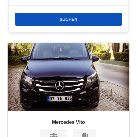
2- Taxitransfer:
Wenn Sie nach einer schnelleren Option für
den
Belek Soho Beach
Hoteltransfer suchen, können Sie unseren
Taxitransfer wählen. Reservieren Sie jetzt!
Wie viel kostet der
Transfer vom
3- Taxitransfer:
Ein Taxi vom Flughafen Antalya zum
Belek Soho
Beach
ist die schnellste Möglichkeit, das Hotel zu erreichen. Der
Transport mit dem Taxi in Belek ist teurer als andere
Transfermöglichkeiten. Die schnellste und bequemste Möglichkeit
für den Transfer vom Flughafen Antalya zum
Belek Soho
Beach
ist jedoch der Taxitransfer.
Flughafen Antalya Belek Soho Beach Club Belek?
Die Kosten für den Transfer vom Flughafen Antalya zum
Fun&Sun
Famıly Belek Soho
können je nach gewähltem Fahrzeugtyp,
Mercedes Vito
Anzahl der Passagiere und zusätzlichen Dienstleistungen, die Sie
benötigen, variieren. Die Transferkosten zum Agathon