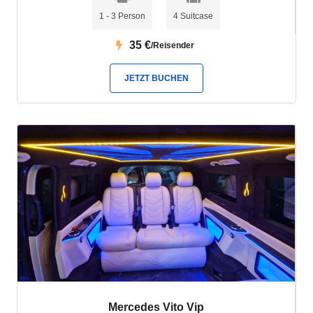
Travel
Fun&Sun Famıly Belek Soho
variieren zwischen 35 Euro
1 - 3 Person
4 Suitcase
und 60 Euro.
35
€
/Reisender
Wie weit ist das Belek Soho Beach vom Flughafen Antalya
entfernt?
JETZT BUCHEN
Das
Belek Soho
Beach
ist etwa 45 Kilometer vom Flughafen
Antalya entfernt. Die Fahrzeit zwischen dem Flughafen und dem
Resort beträgt etwa 35 - 40 Minuten.
Mercedes Vito Vip