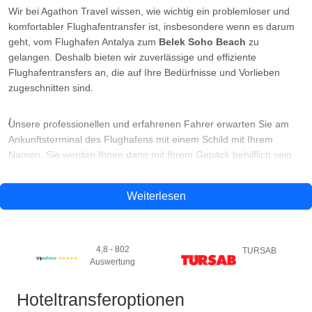
Wir bei Agathon Travel wissen, wie wichtig ein problemloser und
komfortabler Flughafentransfer ist, insbesondere wenn es darum
geht, vom Flughafen Antalya zum
Belek Soho Beach
zu
gelangen. Deshalb bieten wir zuverlässige und effiziente
Flughafentransfers an, die auf Ihre Bedürfnisse und Vorlieben
zugeschnitten sind.
Unsere professionellen und erfahrenen Fahrer erwarten Sie am
Ankunftsterminal des Flughafens mit einem Schild mit Ihrem
Namen. Sie werden Ihnen dann mit Ihrem Gepäck behilflich sein
und Sie zu Ihrem Fahrzeug begleiten. Wir bieten eine Reihe von
Fahrzeugen zur Auswahl, darunter Standardautos, Luxusautos
Weiterlesen
und Minivans, je nach Ihrer Gruppengröße und Ihren
Anforderungen.
4,8 - 802
TURSAB
Wie lange ist die Transferzeit vom Flughafen Antalya zum
Auswertung
Fun&Sun Famıly Belek Soho ?
Hoteltransferoptionen
Die Transferzeit vom Flughafen Antalya zum
Belek Soho