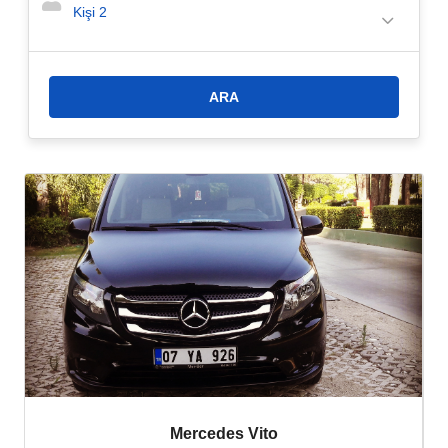
1- Havaalanı Servisi veya Özel Transfer: Rubi Platibum Spa
Kişi
2
Resort & Suites'e
ulaşmak için Agathon Travel ile özel transfer
rezervasyonu yaptırabilirsiniz. Şoförümüz sizi konforlu ve klimalı bir
araçla havalimanında karşılayacak ve en kısa sürede sizi
Rubi
Platibum Spa Resort & Suites'e
götürecektir.
Rubi Platibum Spa
Resort & Suites
havalimanı transferi için daha ekonomik bir
seçenek arıyorsanız havalimanı servis araçlarını tercih
edebilirsiniz.
2- Taksi Transfer: Rubi Platibum Spa Resort & Suites'e
transfer
için daha hızlı bir seçenek arıyorsanız taksi transferimizi tercih
edebilirsiniz. Hemen rezervasyonunuzu yapın!
3- Taksi Transfer:
Antalya Havalimanı'ndan
Rubi Platibum Spa
Resort & Suites'e
taksi, otele ulaşmak için en hızlı seçenektir.
Avsallar'da taksi ile ulaşım diğer transfer seçeneklerine göre daha
pahalıdır. Ancak Antalya Havalimanı'ndan
Rubi Platibum Spa
Resort & Suites'e
transfer için en hızlı ve konforlu seçenek taksi
transferidir.
Mercedes Vito