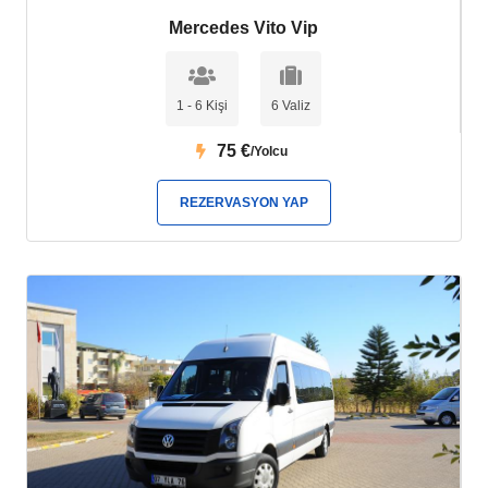
Mercedes Vito Vip
1 - 6 Kişi
6 Valiz
75
€
/Yolcu
REZERVASYON YAP