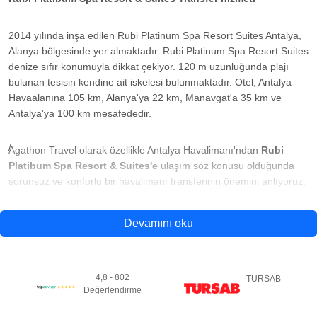
2014 yılında inşa edilen Rubi Platinum Spa Resort Suites Antalya,
Alanya bölgesinde yer almaktadır. Rubi Platinum Spa Resort Suites
denize sıfır konumuyla dikkat çekiyor. 120 m uzunluğunda plajı
bulunan tesisin kendine ait iskelesi bulunmaktadır. Otel, Antalya
Havaalanına 105 km, Alanya'ya 22 km, Manavgat'a 35 km ve
Antalya'ya 100 km mesafededir.
Agathon Travel olarak özellikle Antalya Havalimanı'ndan
Rubi
Platibum Spa Resort & Suites'e
ulaşım söz konusu olduğunda
sorunsuz ve konforlu bir havalimanı transferinin önemini anlıyoruz.
Bu nedenle ihtiyaç ve tercihlerinize uygun, güvenilir ve verimli
havalimanı transfer hizmetleri sunuyoruz.
Devamını oku
Profesyonel ve deneyimli şoförlerimiz, üzerinde adınızın yazılı
olduğu tabela ile havalimanı geliş terminalinde sizi bekliyor olacak.
4,8 - 802
TURSAB
Daha sonra bagajınızı taşımanıza yardımcı olacak ve aracınıza
Değerlendirme
kadar size eşlik edeceklerdir. Grubunuzun büyüklüğüne ve
ihtiyaçlarınıza bağlı olarak standart arabalar, lüks arabalar ve