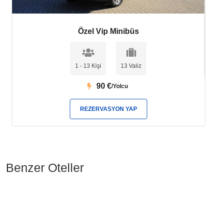
Özel Vip Minibüs
1 - 13 Kişi
13 Valiz
90
€
/Yolcu
REZERVASYON YAP
Benzer Oteller