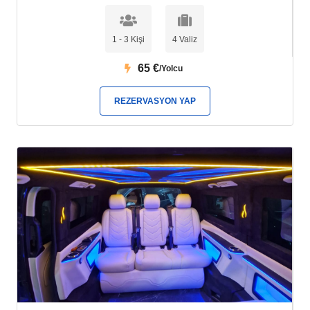
1 - 3 Kişi
4 Valiz
65
€
/Yolcu
REZERVASYON YAP