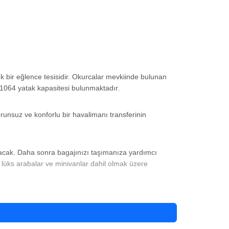
ük bir eğlence tesisidir. Okurcalar mevkiinde bulunan
 1064 yatak kapasitesi bulunmaktadır.
nsuz ve konforlu bir havalimanı transferinin
 olacak. Daha sonra bagajınızı taşımanıza yardımcı
 lüks arabalar ve minivanlar dahil olmak üzere
 gösterebilir.
Justiniano Club Alanya Beach'e