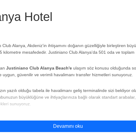
anya Hotel
o Club Alanya, Akdeniz'in ihtişamını doğanın güzelliğiyle birleştiren büy
 95 kilometre mesafededir. Justiniano Club Alanya'da 501 oda ve toplam
ndan
Justiniano Club Alanya Beach'e
ulaşım söz konusu olduğunda soru
e uygun, güvenilir ve verimli havalimanı transfer hizmetleri sunuyoruz.
zın yazılı olduğu tabela ile havalimanı geliş terminalinde sizi bekliyor
ubunuzun büyüklüğüne ve ihtiyaçlarınıza bağlı olarak standart arabalar,
ekleri sunuyoruz.
each'e transfer süresi ne kadardır?
Devamını oku
each’e
transfer süresi trafik durumuna ve günün saatine göre değişiklik