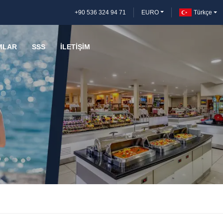
+90 536 324 94 71
EURO
Türkçe
MLAR
SSS
İLETIŞIM