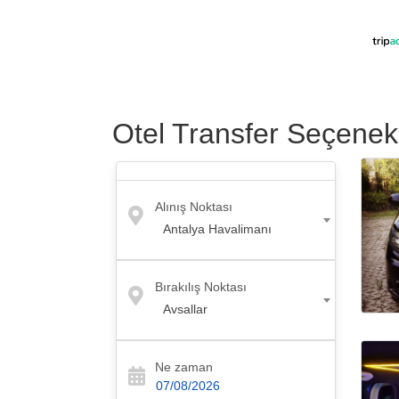
Antalya Havaalanından 95 km'ye ulaşım genellikle 1 
Antalya Havaalanından Avsallar'daki Justiniano C
Antalya Havaalanından Avsallar'daki
Justiniano Cl
Otel Transfer Seçenekl
1- Havaalanı Servisi veya Özel Transfer: Justini
ve klimalı bir araçla havaalanında karşılayacak ve e
daha ekonomik bir seçenek arıyorsanız havalimanı serv
Alınış Noktası
Antalya Havalimanı
2- Taksi Transfer: Justiniano Club Alanya Beach'
Bırakılış Noktası
3- Taksi Transfer:
Antalya Havaalanından
Justinia
göre daha pahalıdır. Ancak Antalya Havalimanından
Avsallar
Ne zaman