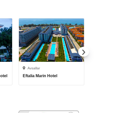
›
Avsallar
Avsallar
otel
Eftalia Marin Hotel
Yalıhan 