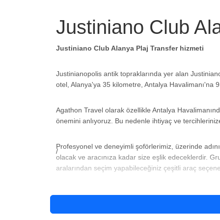
Justiniano Club Al
Justiniano Club Alanya Plaj Transfer hizmeti
Justinianopolis antik topraklarında yer alan Justinian
otel, Alanya'ya 35 kilometre, Antalya Havalimanı'na
Agathon Travel olarak özellikle Antalya Havalimanı
önemini anlıyoruz. Bu nedenle ihtiyaç ve tercihleriniz
Profesyonel ve deneyimli şoförlerimiz, üzerinde adını
olacak ve aracınıza kadar size eşlik edeceklerdir. Gr
aralarından seçim yapabileceğiniz çeşitli araç seçen
Antalya Havalimanından Justiniano Club Alanya B
Antalya Havalimanından
Justiniano Club Alanya
B