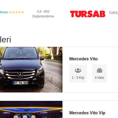
saat 55 dakika sürmektedir.
4,8 - 802
TURS
Değerlendirme
lub Alanya Beach'e nasıl gidilir?
ub Alanya Beach'e
transfer olmanın birkaç yolu vardır. İşte birkaç seçe
eri
ano Club Alanya Beach'e
ulaşmak için Agathon Travel ile özel transfer r
n kısa sürede
Justiniano Club Alanya Beach'e
götürecektir.
Justinia
is araçlarını tercih edebilirsiniz.
Mercedes Vito
e
transfer için daha hızlı bir seçenek arıyorsanız taksi transferimizi te
1 - 3 Kişi
4 Valiz
no Club Alanya Beach'e
taksi, otele ulaşmak için en hızlı seçenektir. A
Justiniano Club Alanya Beach'e
transfer için en hızlı ve konforlu seçe
Mercedes Vito Vip