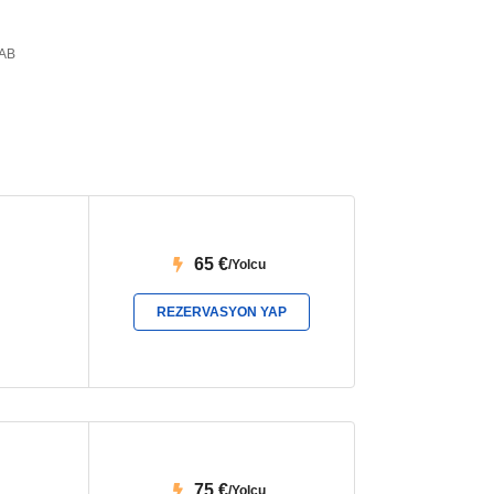
AB
nek:
ezervasyonu yaptırabilirsiniz. Şoförümüz sizi konforlu
no Club Alanya Beach'e
havalimanı transferi için
65
€
/Yolcu
rcih edebilirsiniz. Hemen rezervasyonunuzu yapın!
REZERVASYON YAP
vsallar'da taksi ile ulaşım diğer transfer seçeneklerine
nek taksi transferidir.
75
€
/Yolcu