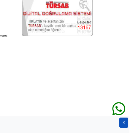
mesi
×