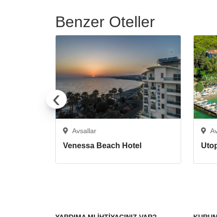
Benzer Oteller
‹
Avsallar
Av
Venessa Beach Hotel
Uto
YARDIMA MI IHTIYACINIZ VAR?
KURU