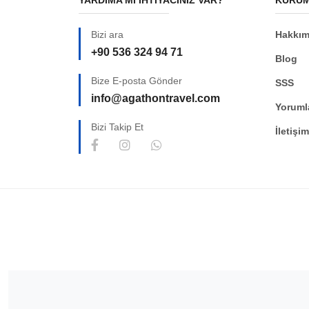
Bizi ara
Hakkım
+90 536 324 94 71
Blog
Bize E-posta Gönder
SSS
info@agathontravel.com
Yoruml
Bizi Takip Et
İletişim